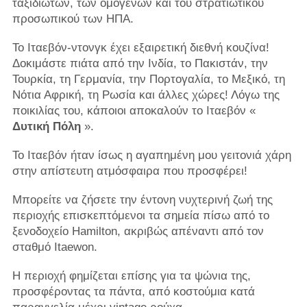
ταξιδιωτών, των ομογενών και του στρατιωτικού
προσωπικού των ΗΠΑ.
Το Ιταεβόν-ντονγκ έχει εξαιρετική διεθνή κουζίνα!
Δοκιμάστε πιάτα από την Ινδία, το Πακιστάν, την
Τουρκία, τη Γερμανία, την Πορτογαλία, το Μεξικό, τη
Νότια Αφρική, τη Ρωσία και άλλες χώρες! Λόγω της
ποικιλίας του, κάποιοι αποκαλούν το Ιταεβόν «
Δυτική Πόλη
».
Το Ιταεβόν ήταν ίσως η αγαπημένη μου γειτονιά χάρη
στην απίστευτη ατμόσφαιρα που προσφέρει!
Μπορείτε να ζήσετε την έντονη νυχτερινή ζωή της
περιοχής επισκεπτόμενοι τα σημεία πίσω από το
ξενοδοχείο Hamilton, ακριβώς απέναντι από τον
σταθμό Itaewon.
Η περιοχή φημίζεται επίσης για τα ψώνια της,
προσφέροντας τα πάντα, από κοστούμια κατά