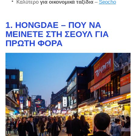
Καλύτερο
για οικονομικά ταξίδια
–
Seocho
1. HONGDAE –
ΠΟΎ ΝΑ
ΜΕΊΝΕΤΕ ΣΤΗ ΣΕΟΎΛ ΓΙΑ
ΠΡΏΤΗ ΦΟΡΆ