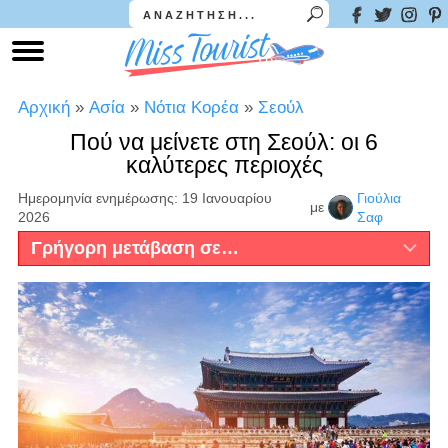
Αρχική
»
Ασία
»
Νότια Κορέα
»
Σεούλ
Πού να μείνετε στη Σεούλ: οι 6
καλύτερες περιοχές
Ημερομηνία ενημέρωσης: 19 Ιανουαρίου
Γιούλια
με
2026
Σαφ
Γρήγορη μετάβαση σε…