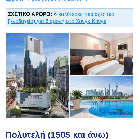
ΣΧΕΤΙΚΌ ΆΡΘΡΟ:
6 καλύτερες περιοχές (και
ξενοδοχεία) για διαμονή στο Χονγκ Κονγκ
Πολυτελή (150$ και άνω)