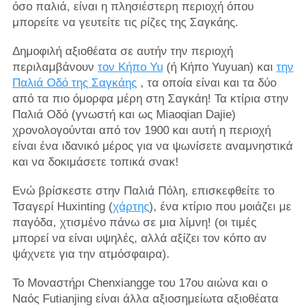
όσο παλιά, είναι η πλησιέστερη περιοχή όπου
μπορείτε να γευτείτε τις ρίζες της Σαγκάης.
Δημοφιλή αξιοθέατα σε αυτήν την περιοχή
περιλαμβάνουν
τον Κήπο Yu
(ή Κήπο Yuyuan) και
την
Παλιά Οδό της Σαγκάης
, τα οποία είναι και τα δύο
από τα πιο όμορφα μέρη στη Σαγκάη! Τα κτίρια στην
Παλιά Οδό (γνωστή και ως Miaoqian Dajie)
χρονολογούνται από τον 1900 και αυτή η περιοχή
είναι ένα ιδανικό μέρος για να ψωνίσετε αναμνηστικά
και να δοκιμάσετε τοπικά σνακ!
Ενώ βρίσκεστε στην Παλιά Πόλη, επισκεφθείτε το
Τσαγερί Huxinting (
χάρτης
), ένα κτίριο που μοιάζει με
παγόδα, χτισμένο πάνω σε μια λίμνη! (οι τιμές
μπορεί να είναι υψηλές, αλλά αξίζει τον κόπο αν
ψάχνετε για την ατμόσφαιρα).
Το Μοναστήρι Chenxiangge του 17ου αιώνα και ο
Ναός Futianjing είναι άλλα αξιοσημείωτα αξιοθέατα