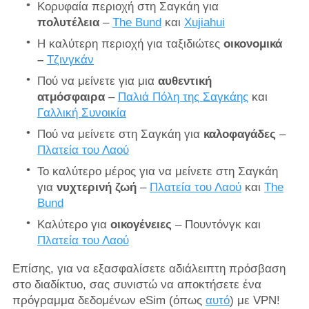
Κορυφαία περιοχή στη Σαγκάη για
πολυτέλεια
–
The Bund
και
Xujiahui
Η καλύτερη περιοχή για
ταξιδιώτες
οικονομικά
–
Τζινγκάν
Πού να μείνετε για μια
αυθεντική
ατμόσφαιρα
–
Παλιά Πόλη της Σαγκάης
και
Γαλλική Συνοικία
Πού να μείνετε στη Σαγκάη για
καλοφαγάδες
–
Πλατεία του Λαού
Το καλύτερο μέρος για να μείνετε στη Σαγκάη
για
νυχτερινή ζωή
–
Πλατεία του Λαού
και
The
Bund
Καλύτερο για
οικογένειες
– Πουντόνγκ και
Πλατεία του Λαού
Επίσης, για να εξασφαλίσετε αδιάλειπτη πρόσβαση
στο διαδίκτυο, σας συνιστώ να αποκτήσετε ένα
πρόγραμμα δεδομένων eSim (όπως
αυτό
) με VPN!