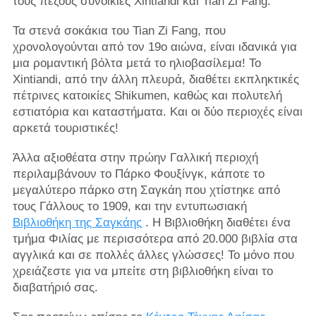
τους πεζούς συνοικίες Xintiandi και Tian Zi Fang.
Τα στενά σοκάκια του Tian Zi Fang, που
χρονολογούνται από τον 19ο αιώνα, είναι ιδανικά για
μια ρομαντική βόλτα μετά το ηλιοβασίλεμα! Το
Xintiandi, από την άλλη πλευρά, διαθέτει εκπληκτικές
πέτρινες κατοικίες Shikumen, καθώς και πολυτελή
εστιατόρια και καταστήματα. Και οι δύο περιοχές είναι
αρκετά τουριστικές!
Άλλα αξιοθέατα στην πρώην Γαλλική περιοχή
περιλαμβάνουν το Πάρκο Φουξίνγκ, κάποτε το
μεγαλύτερο πάρκο στη Σαγκάη που χτίστηκε από
τους Γάλλους το 1909, και την εντυπωσιακή
Βιβλιοθήκη της Σαγκάης
. Η Βιβλιοθήκη διαθέτει ένα
τμήμα Φιλίας με περισσότερα από 20.000 βιβλία στα
αγγλικά και σε πολλές άλλες γλώσσες! Το μόνο που
χρειάζεστε για να μπείτε στη βιβλιοθήκη είναι το
διαβατήριό σας.