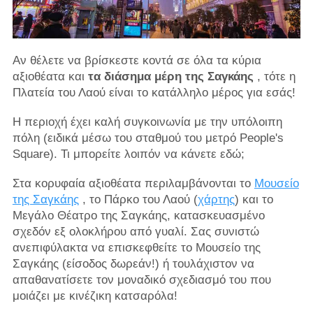
Αν θέλετε να βρίσκεστε κοντά σε όλα τα κύρια
αξιοθέατα και
τα διάσημα μέρη της Σαγκάης
, τότε η
Πλατεία του Λαού είναι το κατάλληλο μέρος για εσάς!
Η περιοχή έχει καλή συγκοινωνία με την υπόλοιπη
πόλη (ειδικά μέσω του σταθμού του μετρό People's
Square). Τι μπορείτε λοιπόν να κάνετε εδώ;
Στα κορυφαία αξιοθέατα περιλαμβάνονται
το
Μουσείο
της Σαγκάης
, το Πάρκο του Λαού (
χάρτης
) και το
Μεγάλο Θέατρο της Σαγκάης, κατασκευασμένο
σχεδόν εξ ολοκλήρου από γυαλί. Σας συνιστώ
ανεπιφύλακτα να επισκεφθείτε το Μουσείο της
Σαγκάης (είσοδος δωρεάν!) ή τουλάχιστον να
απαθανατίσετε τον μοναδικό σχεδιασμό του που
μοιάζει με κινέζικη κατσαρόλα!