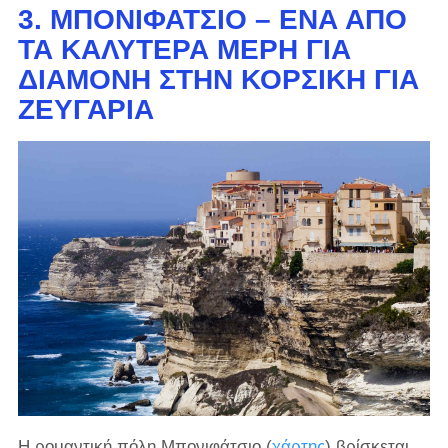
3. ΜΠΟΝΙΦΆΤΣΙΟ – ΈΝΑ ΑΠΌ
ΤΑ ΚΑΛΎΤΕΡΑ ΜΈΡΗ ΓΙΑ
ΔΙΑΜΟΝΉ ΣΤΗΝ ΚΟΡΣΙΚΉ ΓΙΑ
ΖΕΥΓΆΡΙΑ
Η ρομαντική πόλη Μπονιφάτσιο (
χάρτης
) βρίσκεται