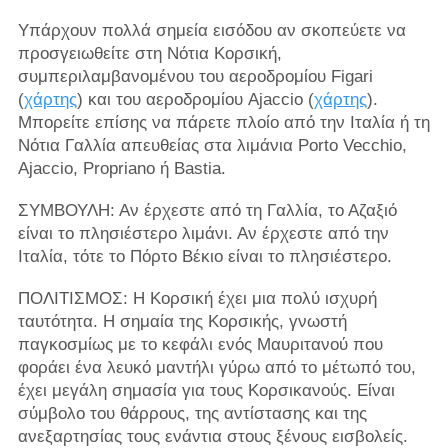
Υπάρχουν πολλά σημεία εισόδου αν σκοπεύετε να
προσγειωθείτε στη Νότια Κορσική,
συμπεριλαμβανομένου του αεροδρομίου Figari
(
χάρτης
) και του αεροδρομίου Ajaccio (
χάρτης
).
Μπορείτε επίσης να πάρετε πλοίο από την Ιταλία ή τη
Νότια Γαλλία απευθείας στα λιμάνια Porto Vecchio,
Ajaccio, Propriano ή Bastia.
ΣΥΜΒΟΥΛΗ: Αν έρχεστε από τη Γαλλία, το Αζαξιό
είναι το πλησιέστερο λιμάνι. Αν έρχεστε από την
Ιταλία, τότε το Πόρτο Βέκιο είναι το πλησιέστερο.
ΠΟΛΙΤΙΣΜΟΣ: Η Κορσική έχει μια πολύ ισχυρή
ταυτότητα. Η σημαία της Κορσικής, γνωστή
παγκοσμίως με το κεφάλι ενός Μαυριτανού που
φοράει ένα λευκό μαντήλι γύρω από το μέτωπό του,
έχει μεγάλη σημασία για τους Κορσικανούς. Είναι
σύμβολο του θάρρους, της αντίστασης και της
ανεξαρτησίας τους ενάντια στους ξένους εισβολείς.