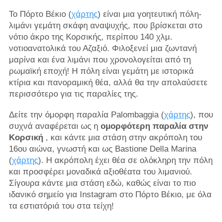
Το Πόρτο Βέκιο (
χάρτης
) είναι μια γοητευτική πόλη-
λιμάνι γεμάτη σκάφη αναψυχής, που βρίσκεται στο
νότιο άκρο της Κορσικής, περίπου 140 χλμ.
νοτιοανατολικά του Αζαξιό. Φιλοξενεί μια ζωντανή
μαρίνα και ένα λιμάνι που χρονολογείται από τη
ρωμαϊκή εποχή! Η πόλη είναι γεμάτη με ιστορικά
κτίρια και πανοραμική θέα, αλλά θα την απολαύσετε
περισσότερο για τις παραλίες της.
Δείτε την όμορφη παραλία Palombaggia (
χάρτης
), που
συχνά αναφέρεται ως η
ομορφότερη παραλία στην
Κορσική
, και κάντε μια στάση στην ακρόπολη του
16ου αιώνα, γνωστή και ως Bastione Della Marina
(
χάρτης
). Η ακρόπολη έχει θέα σε ολόκληρη την πόλη
και προσφέρει μοναδικά αξιοθέατα του λιμανιού.
Σίγουρα κάντε μια στάση εδώ, καθώς είναι το πιο
ιδανικό σημείο για Instagram στο Πόρτο Βέκιο, με όλα
τα εστιατόριά του στα τείχη!