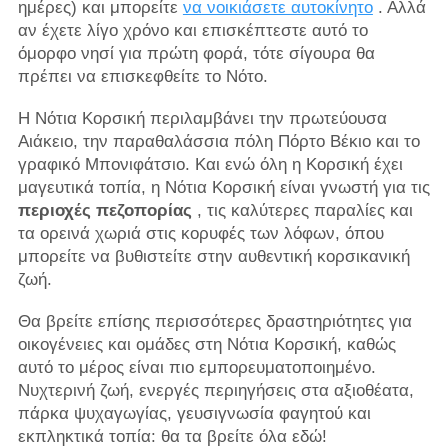
ημέρες) και μπορείτε
να νοικιάσετε αυτοκίνητο
. Αλλά
αν έχετε λίγο χρόνο και επισκέπτεστε αυτό το
όμορφο νησί για πρώτη φορά, τότε σίγουρα θα
πρέπει να επισκεφθείτε το Νότο.
Η Νότια Κορσική περιλαμβάνει την πρωτεύουσα
Αιάκειο, την παραθαλάσσια πόλη Πόρτο Βέκιο και το
γραφικό Μπονιφάτσιο. Και ενώ όλη η Κορσική έχει
μαγευτικά τοπία, η Νότια Κορσική είναι γνωστή για τις
περιοχές πεζοπορίας
, τις καλύτερες παραλίες και
τα ορεινά χωριά στις κορυφές των λόφων, όπου
μπορείτε να βυθιστείτε στην αυθεντική κορσικανική
ζωή.
Θα βρείτε επίσης περισσότερες δραστηριότητες για
οικογένειες και ομάδες στη Νότια Κορσική, καθώς
αυτό το μέρος είναι πιο εμπορευματοποιημένο.
Νυχτερινή ζωή, ενεργές περιηγήσεις στα αξιοθέατα,
πάρκα ψυχαγωγίας, γευσιγνωσία φαγητού και
εκπληκτικά τοπία: θα τα βρείτε όλα εδώ!