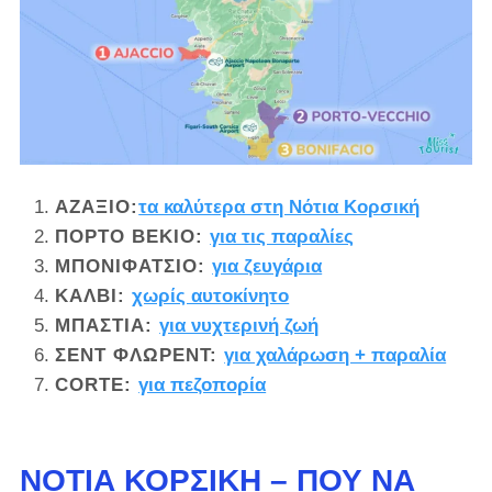
ΑΖΑΞΙΌ:
τα καλύτερα στη Νότια Κορσική
ΠΌΡΤΟ ΒΈΚΙΟ:
για τις παραλίες
ΜΠΟΝΙΦΆΤΣΙΟ:
για ζευγάρια
ΚΆΛΒΙ:
χωρίς αυτοκίνητο
ΜΠΑΣΤΙΆ:
για νυχτερινή ζωή
ΣΕΝΤ ΦΛΩΡΈΝΤ:
για χαλάρωση + παραλία
CORTE:
για πεζοπορία
ΝΌΤΙΑ ΚΟΡΣΙΚΉ – ΠΟΎ ΝΑ