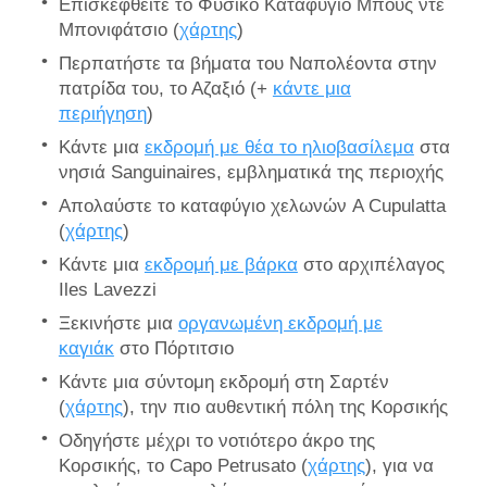
Επισκεφθείτε το Φυσικό Καταφύγιο Μπους ντε
Μπονιφάτσιο (
χάρτης
)
Περπατήστε τα βήματα του Ναπολέοντα στην
πατρίδα του, το Αζαξιό (+
κάντε μια
περιήγηση
)
Κάντε μια
εκδρομή με θέα το ηλιοβασίλεμα
στα
νησιά Sanguinaires, εμβληματικά της περιοχής
Απολαύστε το καταφύγιο χελωνών A Cupulatta
(
χάρτης
)
Κάντε μια
εκδρομή με βάρκα
στο αρχιπέλαγος
Iles Lavezzi
Ξεκινήστε μια
οργανωμένη εκδρομή με
καγιάκ
στο Πόρτιτσιο
Κάντε μια σύντομη εκδρομή στη Σαρτέν
(
χάρτης
), την πιο αυθεντική πόλη της Κορσικής
Οδηγήστε μέχρι το νοτιότερο άκρο της
Κορσικής, το Capo Petrusato (
χάρτης
), για να