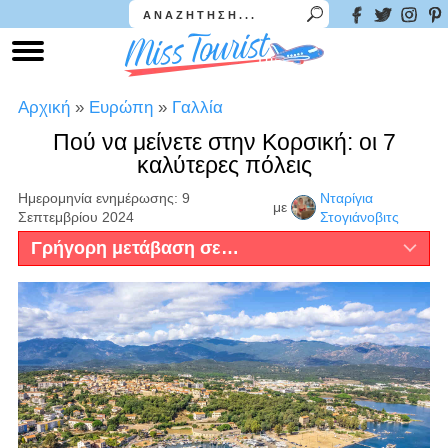
Αρχική
»
Ευρώπη
»
Γαλλία
Πού να μείνετε στην Κορσική: οι 7
καλύτερες πόλεις
Ημερομηνία ενημέρωσης: 9
Νταρίγια
με
Σεπτεμβρίου 2024
Στογιάνοβιτς
Γρήγορη μετάβαση σε…