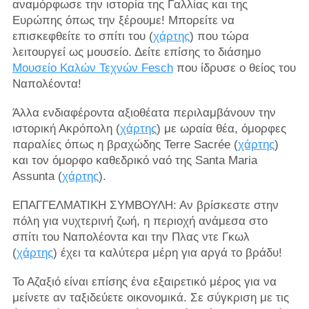
αναμόρφωσε την ιστορία της Γαλλίας και της
Ευρώπης όπως την ξέρουμε! Μπορείτε να
επισκεφθείτε το σπίτι του (
χάρτης
) που τώρα
λειτουργεί ως μουσείο. Δείτε επίσης το διάσημο
Μουσείο Καλών Τεχνών Fesch
που ίδρυσε ο θείος του
Ναπολέοντα!
Άλλα ενδιαφέροντα αξιοθέατα περιλαμβάνουν την
ιστορική Ακρόπολη (
χάρτης
) με ωραία θέα, όμορφες
παραλίες όπως η βραχώδης Terre Sacrée (
χάρτης
)
και τον όμορφο καθεδρικό ναό της Santa Maria
Assunta (
χάρτης
).
ΕΠΑΓΓΕΛΜΑΤΙΚΗ ΣΥΜΒΟΥΛΗ: Αν βρίσκεστε στην
πόλη για νυχτερινή ζωή, η περιοχή ανάμεσα στο
σπίτι του Ναπολέοντα και την Πλας ντε Γκωλ
(
χάρτης
) έχει τα καλύτερα μέρη για αργά το βράδυ!
Το Αζαξιό είναι επίσης ένα εξαιρετικό μέρος για να
μείνετε αν ταξιδεύετε οικονομικά. Σε σύγκριση με τις