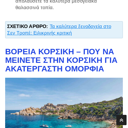
απολαύσετε τα καλύτερα μεσογειακά
θαλασσινά τοπία.
ΣΧΕΤΙΚΌ ΆΡΘΡΟ:
Τα καλύτερα ξενοδοχεία στο
Σεν Τροπέ: Ειλικρινής κριτική
ΒΌΡΕΙΑ ΚΟΡΣΙΚΉ – ΠΟΎ ΝΑ
ΜΕΊΝΕΤΕ ΣΤΗΝ ΚΟΡΣΙΚΉ ΓΙΑ
ΑΚΑΤΈΡΓΑΣΤΗ ΟΜΟΡΦΙΆ