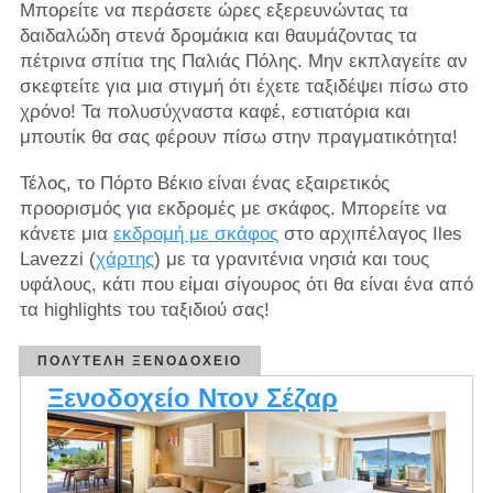
Μπορείτε να περάσετε ώρες εξερευνώντας τα
δαιδαλώδη στενά δρομάκια και θαυμάζοντας τα
πέτρινα σπίτια της Παλιάς Πόλης. Μην εκπλαγείτε αν
σκεφτείτε για μια στιγμή ότι έχετε ταξιδέψει πίσω στο
χρόνο! Τα πολυσύχναστα καφέ, εστιατόρια και
μπουτίκ θα σας φέρουν πίσω στην πραγματικότητα!
Τέλος, το Πόρτο Βέκιο είναι ένας εξαιρετικός
προορισμός για εκδρομές με σκάφος. Μπορείτε να
κάνετε μια
εκδρομή με σκάφος
στο αρχιπέλαγος Iles
Lavezzi (
χάρτης
) με τα γρανιτένια νησιά και τους
υφάλους, κάτι που είμαι σίγουρος ότι θα είναι ένα από
τα highlights του ταξιδιού σας!
ΠΟΛΥΤΕΛΉ ΞΕΝΟΔΟΧΕΊΟ
Ξενοδοχείο Ντον Σέζαρ