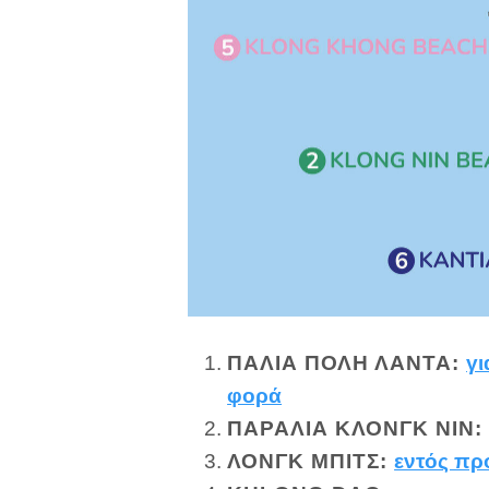
ΠΑΛΙΆ ΠΌΛΗ ΛΆΝΤΑ
:
γι
φορά
ΠΑΡΑΛΊΑ ΚΛΟΝΓΚ ΝΙΝ
ΛΟΝΓΚ ΜΠΙΤΣ
:
εντός π