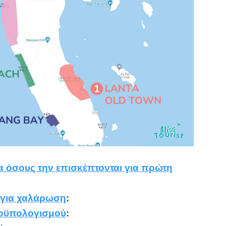
α όσους
την επισκέπτονται για πρώτη
:
για χαλάρωση
:
ροϋπολογισμού
: