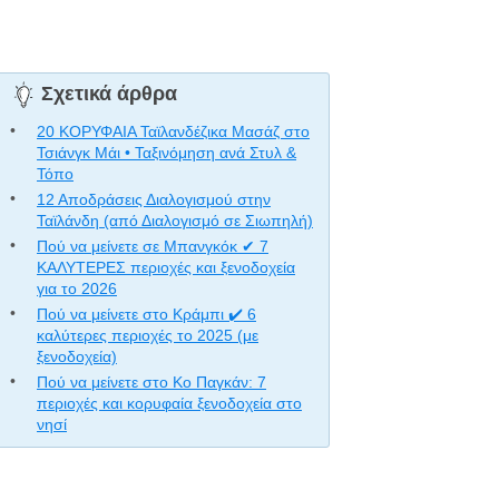
Σχετικά άρθρα
20 ΚΟΡΥΦΑΙΑ Ταϊλανδέζικα Μασάζ στο
Τσιάνγκ Μάι • Ταξινόμηση ανά Στυλ &
Τόπο
12 Αποδράσεις Διαλογισμού στην
Ταϊλάνδη (από Διαλογισμό σε Σιωπηλή)
Πού να μείνετε σε Μπανγκόκ ✔ 7
ΚΑΛΥΤΕΡΕΣ περιοχές και ξενοδοχεία
για το 2026
Πού να μείνετε στο Κράμπι ✔️ 6
καλύτερες περιοχές το 2025 (με
ξενοδοχεία)
Πού να μείνετε στο Κο Παγκάν: 7
περιοχές και κορυφαία ξενοδοχεία στο
νησί