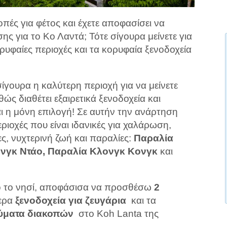
οπές για φέτος και έχετε αποφασίσει να
ης για το Κο Λαντά; Τότε σίγουρα μείνετε για
ορυφαίες περιοχές και τα κορυφαία ξενοδοχεία
σίγουρα η καλύτερη περιοχή για να μείνετε
ώς διαθέτει εξαιρετικά ξενοδοχεία και
αι η μόνη επιλογή! Σε αυτήν την ανάρτηση
εριοχές που είναι ιδανικές για χαλάρωση,
ες, νυχτερινή ζωή και παραλίες:
Παραλία
ονγκ Ντάο, Παραλία Κλονγκ Κονγκ
και
ηρο το νησί, αποφάσισα να προσθέσω
2
τερα
ξενοδοχεία για ζευγάρια
και τα
λύματα διακοπών
στο Koh Lanta της