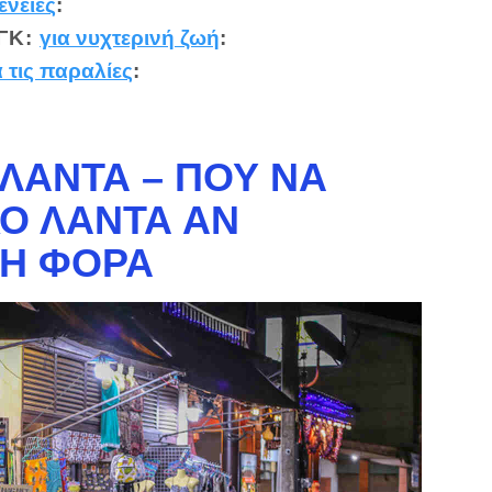
ένειες
:
ΓΚ
:
για νυχτερινή ζωή
:
α τις παραλίες
:
 ΛΑΝΤΆ – ΠΟΎ ΝΑ
ΚΟ ΛΑΝΤΆ ΑΝ
ΤΗ ΦΟΡΆ