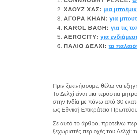
CONNAUGHT PLACE:
α
ΧΆΟΥΖ ΧΑΣ:
μια μποέμι
ΑΓΟΡΆ KHAN:
για μπουτ
KAROL BAGH:
για τις τ
AEROCITY:
για ενδιάμεσ
ΠΑΛΙΌ ΔΕΛΧΊ:
το παλαιό
Πριν ξεκινήσουμε, θέλω να εξηγ
Το Δελχί είναι μια τεράστια μητ
στην Ινδία με πάνω από 30 εκατ
ως Εθνική Επικράτεια Πρωτεύο
Σε αυτό το άρθρο, προτείνω περ
ξεχωριστές περιοχές του Δελχί: 