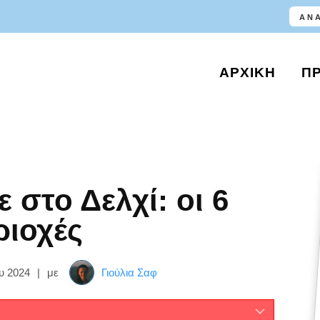
ΑΡΧΙΚΉ
Π
ε στο Δελχί: οι 6
ριοχές
υ 2024
|
με
Γιούλια Σαφ