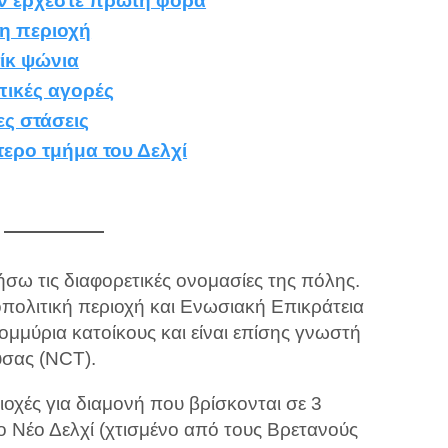
ν έρχεστε πρώτη φορά
κη περιοχή
ίκ ψώνια
οπικές αγορές
ες στάσεις
τερο τμήμα του Δελχί
ήσω τις διαφορετικές ονομασίες της πόλης.
ροπολιτική περιοχή και Ενωσιακή Επικράτεια
ομμύρια κατοίκους και είναι επίσης γνωστή
υσας (NCT).
ιοχές για διαμονή που βρίσκονται σε 3
το Νέο Δελχί (χτισμένο από τους Βρετανούς