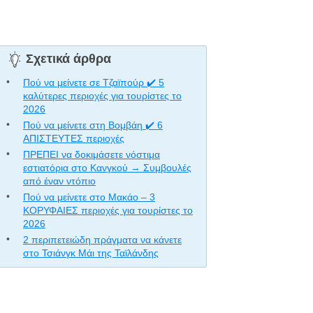
Σχετικά άρθρα
Πού να μείνετε σε Τζαϊπούρ ✔️ 5
καλύτερες περιοχές για τουρίστες το
2026
Πού να μείνετε στη Βομβάη ✔️ 6
ΑΠΙΣΤΕΥΤΕΣ περιοχές
ΠΡΕΠΕΙ να δοκιμάσετε νόστιμα
εστιατόρια στο Κανγκού → Συμβουλές
από έναν ντόπιο
Πού να μείνετε στο Μακάο – 3
ΚΟΡΥΦΑΙΕΣ περιοχές για τουρίστες το
2026
2 περιπετειώδη πράγματα να κάνετε
στο Τσιάνγκ Μάι της Ταϊλάνδης