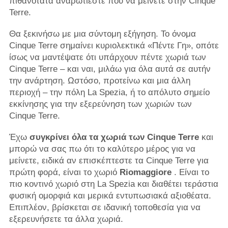
πιθανότατα αναρωτιέστε πού να μείνετε στην Cinque
Terre.
Θα ξεκινήσω με μια σύντομη εξήγηση. Το όνομα
Cinque Terre σημαίνει κυριολεκτικά «Πέντε Γη», οπότε
ίσως να μαντέψατε ότι υπάρχουν πέντε χωριά των
Cinque Terre – και ναι, μιλάω για όλα αυτά σε αυτήν
την ανάρτηση. Ωστόσο, προτείνω και μια άλλη
περιοχή – την πόλη La Spezia, ή το απόλυτο σημείο
εκκίνησης για την εξερεύνηση των χωριών των
Cinque Terre.
Έχω
συγκρίνει όλα τα χωριά των Cinque Terre
και
μπορώ να σας πω ότι το καλύτερο μέρος για να
μείνετε, ειδικά αν επισκέπτεστε τα Cinque Terre για
πρώτη φορά, είναι το χωριό
Riomaggiore
. Είναι το
πιο κοντινό χωριό στη La Spezia και διαθέτει τεράστια
φυσική ομορφιά και μερικά εντυπωσιακά αξιοθέατα.
Επιπλέον, βρίσκεται σε ιδανική τοποθεσία για να
εξερευνήσετε τα άλλα χωριά.