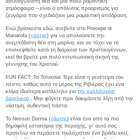
ασυναγώνιστη θέα και μια πολύ ρομαντική
ατμόσφαιρα – είναι ο απόλυτος προορισμός για
ζευγάρια που σχεδιάζουν μια ρομαντική απόδραση.
Ενώ βρίσκεστε εδώ, ανεβείτε στο Presepe di
Manarola (
χάρτης
) για να απολαύσετε την
ανεμπόδιστη θέα στη μαρίνα, και αν τύχει να το
επισκεφθείτε κατά τη διάρκεια των Χριστουγέννων,
εκεί θα βρείτε μια πολύ εντυπωσιακή σκηνή της
γέννησης του Χριστού.
FUN FACT: Τα Τσίνκουε Τέρε είναι η γενέτειρα του
πέστο, καθώς αυτό το μέρος της Ριβιέρας έχει ένα
κλίμα ιδιαίτερα κατάλληλο για
την καλλιέργεια
βασιλικού
. Μην φύγετε πριν δοκιμάσετε λίγη από την
νόστιμη, αυθεντική πάστα.
Το Nessun Dorma (
χάρτης
) είναι ένα από τα πιο
δημοφιλή εστιατόρια της περιοχής, γι' αυτό σας
προτείνω να περάσετε τουλάχιστον ένα βράδυ εκεί,