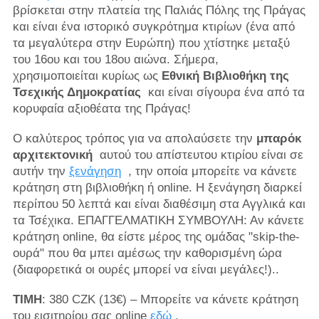
βρίσκεται στην πλατεία της Παλιάς Πόλης της Πράγας
και είναι ένα ιστορικό συγκρότημα κτιρίων (ένα από
τα μεγαλύτερα στην Ευρώπη) που χτίστηκε μεταξύ
του 16ου και του 18ου αιώνα. Σήμερα,
χρησιμοποιείται κυρίως ως
Εθνική Βιβλιοθήκη της
Τσεχικής Δημοκρατίας
και είναι σίγουρα ένα από τα
κορυφαία αξιοθέατα της Πράγας!
Ο καλύτερος τρόπος για να απολαύσετε την
μπαρόκ
αρχιτεκτονική
αυτού του απίστευτου κτιρίου είναι σε
αυτήν την
ξενάγηση
, την οποία μπορείτε να κάνετε
κράτηση στη βιβλιοθήκη ή online. Η ξενάγηση διαρκεί
περίπου 50 λεπτά και είναι διαθέσιμη στα Αγγλικά και
τα Τσέχικα. ΕΠΑΓΓΕΛΜΑΤΙΚΗ ΣΥΜΒΟΥΛΗ: Αν κάνετε
κράτηση online, θα είστε μέρος της ομάδας "skip-the-
ουρά" που θα μπει αμέσως την καθορισμένη ώρα
(διαφορετικά οι ουρές μπορεί να είναι μεγάλες!)..
ΤΙΜΗ
: 380 CZK (13€) – Μπορείτε να κάνετε κράτηση
του εισιτηρίου σας online
εδώ
.