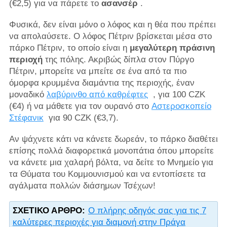
(€2,5) για να πάρετε το
ασανσέρ
.
Φυσικά, δεν είναι μόνο ο λόφος και η θέα που πρέπει
να απολαύσετε. Ο λόφος Πέτριν βρίσκεται μέσα στο
πάρκο Πέτριν, το οποίο είναι η
μεγαλύτερη πράσινη
περιοχή
της πόλης. Ακριβώς δίπλα στον Πύργο
Πέτριν, μπορείτε να μπείτε σε ένα από τα πιο
όμορφα κρυμμένα διαμάντια της περιοχής, έναν
μοναδικό
λαβύρινθο από καθρέφτες
, για 100 CZK
(€4) ή να μάθετε για τον ουρανό στο
Αστεροσκοπείο
Στέφανικ
για 90 CZK (€3,7).
Αν ψάχνετε κάτι να κάνετε δωρεάν, το πάρκο διαθέτει
επίσης πολλά διαφορετικά μονοπάτια όπου μπορείτε
να κάνετε μια χαλαρή βόλτα, να δείτε το Μνημείο για
τα Θύματα του Κομμουνισμού και να εντοπίσετε τα
αγάλματα πολλών διάσημων Τσέχων!
ΣΧΕΤΙΚΌ ΆΡΘΡΟ:
Ο πλήρης οδηγός σας για τις 7
καλύτερες περιοχές για διαμονή στην Πράγα