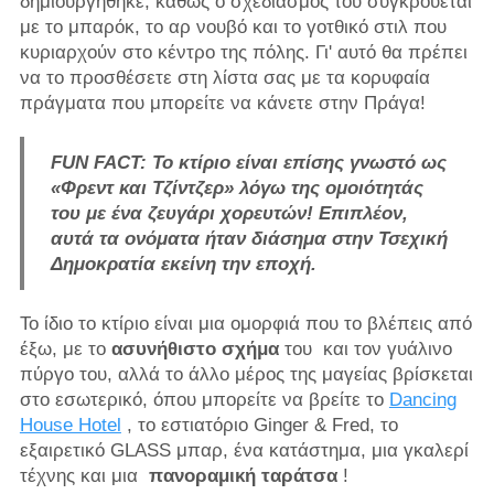
δημιουργήθηκε, καθώς ο σχεδιασμός του συγκρούεται
με το μπαρόκ, το αρ νουβό και το γοτθικό στιλ που
κυριαρχούν στο κέντρο της πόλης. Γι' αυτό θα πρέπει
να το προσθέσετε στη λίστα σας με τα κορυφαία
πράγματα που μπορείτε να κάνετε στην Πράγα!
FUN FACT: Το κτίριο είναι επίσης γνωστό ως
«Φρεντ και Τζίντζερ» λόγω της ομοιότητάς
του με ένα ζευγάρι χορευτών! Επιπλέον,
αυτά τα ονόματα ήταν διάσημα στην Τσεχική
Δημοκρατία εκείνη την εποχή.
Το ίδιο το κτίριο είναι μια ομορφιά που το βλέπεις από
έξω, με το
ασυνήθιστο σχήμα
του και τον γυάλινο
πύργο του, αλλά το άλλο μέρος της μαγείας βρίσκεται
στο εσωτερικό, όπου μπορείτε να βρείτε το
Dancing
House Hotel
, το εστιατόριο Ginger & Fred, το
εξαιρετικό GLASS μπαρ, ένα κατάστημα, μια γκαλερί
τέχνης και μια
πανοραμική ταράτσα
!