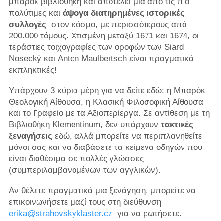
μπαρόκ βιβλιοθήκη και αποτελεί μια από τις πιο
πολύτιμες και
άψογα διατηρημένες ιστορικές
συλλογές
στον κόσμο, με περισσότερους από
200.000 τόμους. Χτισμένη μεταξύ 1671 και 1674, οι
τεράστιες τοιχογραφίες των οροφών των Siard
Nosecký και Anton Maulbertsch είναι πραγματικά
εκπληκτικές!
Υπάρχουν 3 κύρια μέρη για να δείτε εδώ: η Μπαρόκ
Θεολογική Αίθουσα, η Κλασική Φιλοσοφική Αίθουσα
και το Γραφείο με τα Αξιοπερίεργα. Σε αντίθεση με τη
Βιβλιοθήκη Klementinum, δεν υπάρχουν
τακτικές
ξεναγήσεις
εδώ, αλλά μπορείτε να περιπλανηθείτε
μόνοι σας και να διαβάσετε τα κείμενα οδηγών που
είναι διαθέσιμα σε πολλές γλώσσες
(συμπεριλαμβανομένων των αγγλικών).
Αν θέλετε πραγματικά μια ξενάγηση, μπορείτε να
επικοινωνήσετε μαζί τους στη διεύθυνση
erika@strahovskyklaster.cz
για να ρωτήσετε.