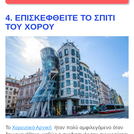
4. ΕΠΙΣΚΕΦΘΕΊΤΕ ΤΟ ΣΠΊΤΙ
ΤΟΥ ΧΟΡΟΎ
Το
Χορευτικό Αρχική
ήταν πολύ αμφιλεγόμενο όταν