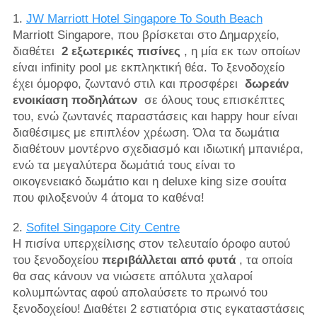
1.
JW Marriott Hotel Singapore Το South Beach
Marriott Singapore, που βρίσκεται στο Δημαρχείο,
διαθέτει
2 εξωτερικές πισίνες
, η μία εκ των οποίων
είναι infinity pool με εκπληκτική θέα. Το ξενοδοχείο
έχει όμορφο, ζωντανό στιλ και προσφέρει
δωρεάν
ενοικίαση ποδηλάτων
σε όλους τους επισκέπτες
του, ενώ ζωντανές παραστάσεις και happy hour είναι
διαθέσιμες με επιπλέον χρέωση. Όλα τα δωμάτια
διαθέτουν μοντέρνο σχεδιασμό και ιδιωτική μπανιέρα,
ενώ τα μεγαλύτερα δωμάτιά τους είναι το
οικογενειακό δωμάτιο και η deluxe king size σουίτα
που φιλοξενούν 4 άτομα το καθένα!
2.
Sofitel Singapore City Centre
Η πισίνα υπερχείλισης στον τελευταίο όροφο αυτού
του ξενοδοχείου
περιβάλλεται από φυτά
, τα οποία
θα σας κάνουν να νιώσετε απόλυτα χαλαροί
κολυμπώντας αφού απολαύσετε το πρωινό του
ξενοδοχείου! Διαθέτει 2 εστιατόρια στις εγκαταστάσεις