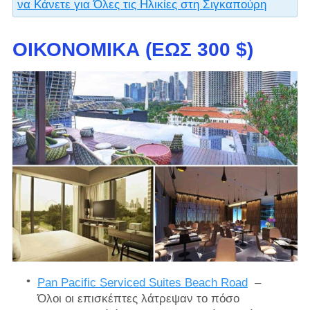
να Κάνετε για Όλες τις Ηλικίες στη Σιγκαπούρη
ΟΙΚΟΝΟΜΙΚΆ (ΈΩΣ 300 $)
Pan Pacific Serviced Suites Beach Road
–
Όλοι οι επισκέπτες λάτρεψαν το πόσο