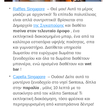
Raffles Singapore
– Θεέ μου! Αυτό το μέρος
μοιάζει με αρχοντικό! Το επίπεδο πολυτέλειας
είναι απλά συντριπτικό! Βρίσκεται στο
Δημαρχείο
της Σιγκαπούρης
και διαθέτει
πισίνα στον τελευταίο όροφο
, ένα
εκπληκτικά διακοσμημένο μπαρ, ένα από τα
καλύτερα εστιατόρια υψηλής ποιότητας, σπα
και γυμναστήριο. Διατίθεται υπηρεσία
δωματίου στα ευρύχωρα δωμάτια του
ξενοδοχείου και όλα τα δωμάτια διαθέτουν
μπανιέρα, ενώ ορισμένα διαθέτουν και
wet
bar
!
Capella Singapore
– Ουάου! Δείτε αυτό το
μοντέρνο ξενοδοχείο στο νησί Sentosa, δίπλα
στην
παραλία
, μόλις 10 λεπτά με το
αυτοκίνητο από τον κόλπο Sentosa! Τι
εκπληκτική διακόσμηση, τόσο φρέσκια και
περιτριγυρισμένη από καταπράσινα δέντρα!