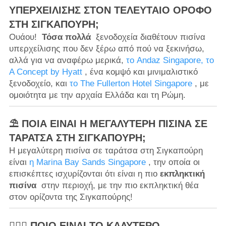
ΥΠΕΡΧΕΊΛΙΣΗΣ ΣΤΟΝ ΤΕΛΕΥΤΑΊΟ ΌΡΟΦΟ
ΣΤΗ ΣΙΓΚΑΠΟΎΡΗ;
Ουάου!
Τόσα πολλά
ξενοδοχεία διαθέτουν πισίνα
υπερχείλισης που δεν ξέρω από πού να ξεκινήσω,
αλλά για να αναφέρω μερικά,
το Andaz Singapore, το
A Concept by Hyatt
, ένα κομψό και μινιμαλιστικό
ξενοδοχείο, και
το The Fullerton Hotel Singapore
, με
ομοιότητα με την αρχαία Ελλάδα και τη Ρώμη.
⛱️ ΠΟΙΑ ΕΊΝΑΙ Η ΜΕΓΑΛΎΤΕΡΗ ΠΙΣΊΝΑ ΣΕ
ΤΑΡΆΤΣΑ ΣΤΗ ΣΙΓΚΑΠΟΎΡΗ;
Η μεγαλύτερη πισίνα σε ταράτσα στη Σιγκαπούρη
είναι
η Marina Bay Sands Singapore
, την οποία οι
επισκέπτες ισχυρίζονται ότι είναι η πιο
εκπληκτική
πισίνα
στην περιοχή, με την πιο εκπληκτική θέα
στον ορίζοντα της Σιγκαπούρης!
👨‍❤️‍👨 ΠΟΙΟ ΕΊΝΑΙ ΤΟ ΚΑΛΎΤΕΡΟ