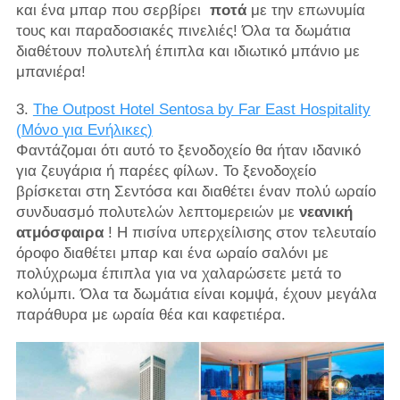
και ένα μπαρ που σερβίρει
ποτά
με την επωνυμία
τους και παραδοσιακές πινελιές! Όλα τα δωμάτια
διαθέτουν πολυτελή έπιπλα και ιδιωτικό μπάνιο με
μπανιέρα!
3.
The Outpost Hotel Sentosa by Far East Hospitality
(Μόνο για Ενήλικες)
Φαντάζομαι ότι αυτό το ξενοδοχείο θα ήταν ιδανικό
για ζευγάρια ή παρέες φίλων. Το ξενοδοχείο
βρίσκεται στη Σεντόσα και διαθέτει έναν πολύ ωραίο
συνδυασμό πολυτελών λεπτομερειών με
νεανική
ατμόσφαιρα
! Η πισίνα υπερχείλισης στον τελευταίο
όροφο διαθέτει μπαρ και ένα ωραίο σαλόνι με
πολύχρωμα έπιπλα για να χαλαρώσετε μετά το
κολύμπι. Όλα τα δωμάτια είναι κομψά, έχουν μεγάλα
παράθυρα με ωραία θέα και καφετιέρα.