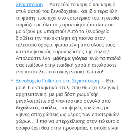
Σιγκαπούρη
– Λατρεύω το κομψό και κομψό
στυλ αυτού του ξενοδοχείου, και ιδιαίτερα όλη
τη
φύση
που έχει στο εσωτερικό του, η οποία
ταιριάζει με όλα τα χειροποίητα έπιπλα που
μοιάζουν με μπαμπού! Αυτό το ξενοδοχείο
διαθέτει την πιο εκπληκτική πισίνα στον
τελευταίο όροφο, φωτισμένη από όλους τους
καταπληκτικούς ουρανοξύστες της πόλης!
Απολαύστε ένα
μάθημα γιόγκα
ενώ τα παιδιά
σας παίζουν στην παιδική χαρά ή απολαύστε
ένα καταπληκτικό οικογενειακό δείπνο!
Ξενοδοχείο Fullerton στη Σιγκαπούρη
– Θεέ
μου! Τι εκπληκτικό στυλ, που θυμίζει ελληνική
αρχιτεκτονική, με μια δόση ρωμαϊκής
μεγαλοπρέπειας! Φανταστικό σύνολο από
διχαλωτές σκάλες
και ψηλές κολώνες με
γήινες αποχρώσεις ως μέρος των εσωτερικών
χώρων. Η πισίνα υπερχείλισης στον τελευταίο
όροφο έχει θέα στην προκυμαία, η οποία είναι