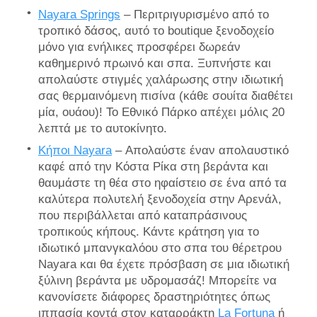
Nayara Springs
– Περιτριγυρισμένο από το
τροπικό δάσος, αυτό το boutique ξενοδοχείο
μόνο για ενήλικες προσφέρει δωρεάν
καθημερινό πρωινό και σπα. Ξυπνήστε και
απολαύστε στιγμές χαλάρωσης στην ιδιωτική
σας θερμαινόμενη πισίνα (κάθε σουίτα διαθέτει
μία, ουάου)! Το Εθνικό Πάρκο απέχει μόλις 20
λεπτά με το αυτοκίνητο.
Κήποι Nayara
– Απολαύστε έναν απολαυστικό
καφέ από την Κόστα Ρίκα στη βεράντα και
θαυμάστε τη θέα στο ηφαίστειο σε ένα από τα
καλύτερα πολυτελή ξενοδοχεία στην Αρενάλ,
που περιβάλλεται από καταπράσινους
τροπικούς κήπους. Κάντε κράτηση για το
ιδιωτικό μπανγκαλόου στο σπα του θέρετρου
Nayara και θα έχετε πρόσβαση σε μια ιδιωτική
ξύλινη βεράντα με υδρομασάζ! Μπορείτε να
κανονίσετε διάφορες δραστηριότητες όπως
ιππασία κοντά στον καταρράκτη
La Fortuna
ή