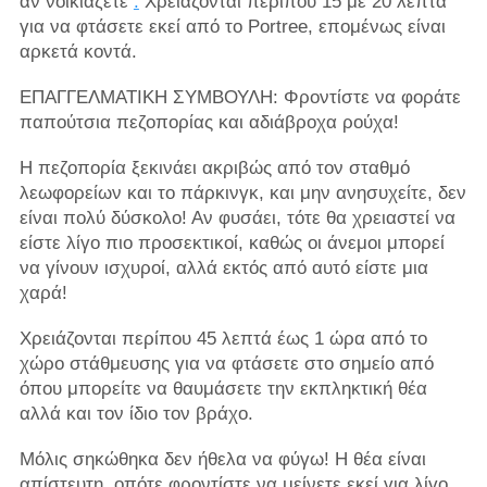
αν νοικιάζετε
.
Χρειάζονται περίπου 15 με 20 λεπτά
για να φτάσετε εκεί από το Portree, επομένως είναι
αρκετά κοντά.
ΕΠΑΓΓΕΛΜΑΤΙΚΗ ΣΥΜΒΟΥΛΗ: Φροντίστε να φοράτε
παπούτσια πεζοπορίας και αδιάβροχα ρούχα!
Η πεζοπορία ξεκινάει ακριβώς από τον σταθμό
λεωφορείων και το πάρκινγκ, και μην ανησυχείτε, δεν
είναι πολύ δύσκολο! Αν φυσάει, τότε θα χρειαστεί να
είστε λίγο πιο προσεκτικοί, καθώς οι άνεμοι μπορεί
να γίνουν ισχυροί, αλλά εκτός από αυτό είστε μια
χαρά!
Χρειάζονται περίπου 45 λεπτά έως 1 ώρα από το
χώρο στάθμευσης για να φτάσετε στο σημείο από
όπου μπορείτε να θαυμάσετε την εκπληκτική θέα
αλλά και τον ίδιο τον βράχο.
Μόλις σηκώθηκα δεν ήθελα να φύγω! Η θέα είναι
απίστευτη, οπότε φροντίστε να μείνετε εκεί για λίγο