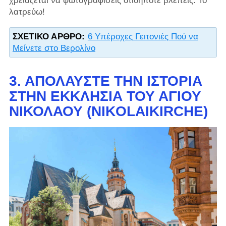
χρειάζεται να φωτογραφίσεις οτιδήποτε βλέπεις. Το
λατρεύω!
ΣΧΕΤΙΚΌ ΆΡΘΡΟ:
6 Υπέροχες Γειτονιές Πού να
Μείνετε στο Βερολίνο
3. ΑΠΟΛΑΎΣΤΕ ΤΗΝ ΙΣΤΟΡΊΑ
ΣΤΗΝ ΕΚΚΛΗΣΊΑ ΤΟΥ ΑΓΊΟΥ
ΝΙΚΟΛΆΟΥ (NIKOLAIKIRCHE)