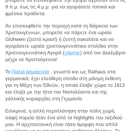
μπορείτε να επισκεφθείτε την αγορά αγροτών από τις
9 π.μ. έως τις 4 μ.μ. για να αγοράσετε τοπικά και
φρέσκα προϊόντα.
Αν επισκεφθείτε την περιοχή κατά τη διάρκεια των
Χριστουγέννων, μπορείτε να πάρετε ένα ωραίο
Glühwein (ζεστό κρασί) ή ζεστή σοκολάτα και να
αγοράσετε ωραία χριστουγεννιάτικα στολίδια στην
Χριστουγεννιάτικη Αγορά (
χάρτης
) από τον Δεκέμβριο
μέχρι τα Χριστούγεννα!
Το
Παλιό Δημαρχείο
, γνωστό και ως Rathaus στα
γερμανικά, έχει ελεύθερη είσοδο στη μόνιμη έκθεση
για τη Μάχη των Εθνών, η οποία έλαβε χώρα το 1813
και έληξε με την ήττα του Ναπολέοντα και της
γαλλικής κυριαρχίας στη Γερμανία.
Ειλικρινά, η απλή περιπλάνηση στην πόλη χωρίς
σαφή πορεία ήταν ένα από τα highlights του ταξιδιού
μου. Η αρχιτεκτονική είναι τόσο όμορφη που απλά