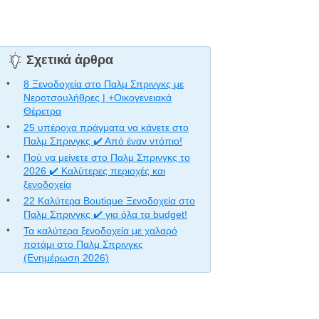
Σχετικά άρθρα
8 Ξενοδοχεία στο Παλμ Σπρινγκς με
Νεροτσουλήθρες | +Οικογενειακά
Θέρετρα
25 υπέροχα πράγματα να κάνετε στο
Παλμ Σπρινγκς ✔️ Από έναν ντόπιο!
Πού να μείνετε στο Παλμ Σπρινγκς το
2026 ✔️ Καλύτερες περιοχές και
ξενοδοχεία
22 Καλύτερα Boutique Ξενοδοχεία στο
Παλμ Σπρινγκς ✔️ για όλα τα budget!
Τα καλύτερα ξενοδοχεία με χαλαρό
ποτάμι στο Παλμ Σπρινγκς
(Ενημέρωση 2026)