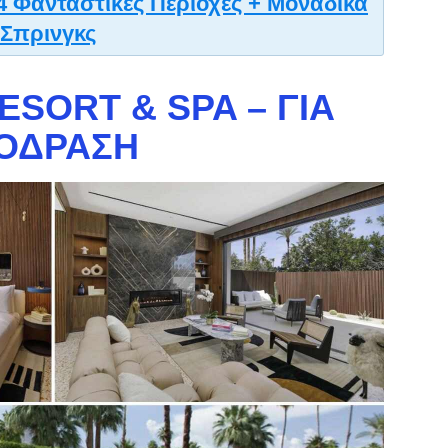
4 Φανταστικές Περιοχές + Μοναδικά
 Σπρινγκς
ESORT & SPA – ΓΙΑ
ΠΌΔΡΑΣΗ