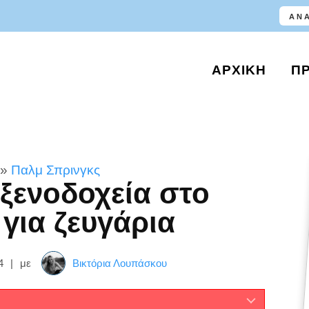
ΑΡΧΙΚΉ
Π
»
Παλμ Σπρινγκς
 ξενοδοχεία στο
για ζευγάρια
4
|
με
Βικτόρια Λουπάσκου