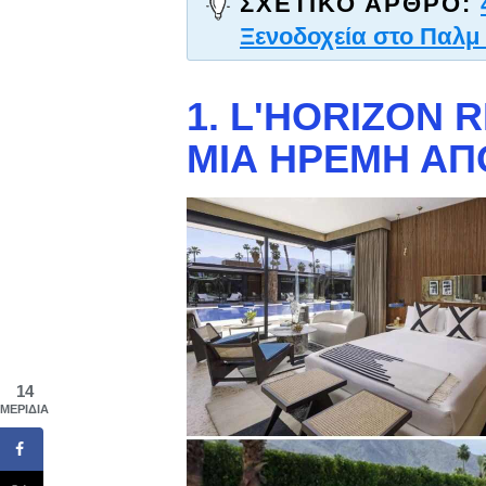
ΣΧΕΤΙΚΌ ΆΡΘΡΟ:
Ξενοδοχεία στο Παλμ
1. L'HORIZON R
ΜΙΑ ΉΡΕΜΗ Α
14
ΜΕΡΊΔΙΑ