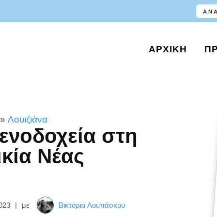
ΑΡΧΙΚΉ
Π
»
Λουιζιάνα
ξενοδοχεία στη
ικία Νέας
023
|
με
Βικτόρια Λουπάσκου