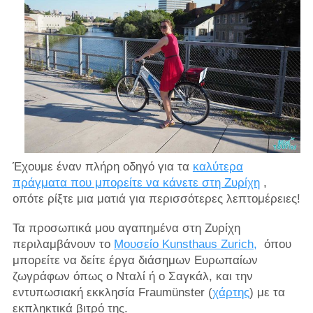
Έχουμε έναν πλήρη οδηγό για τα
καλύτερα
πράγματα που μπορείτε να κάνετε στη Ζυρίχη
,
οπότε ρίξτε μια ματιά για περισσότερες λεπτομέρειες!
Τα προσωπικά μου αγαπημένα στη Ζυρίχη
περιλαμβάνουν το
Μουσείο Kunsthaus Zurich,
όπου
μπορείτε να δείτε έργα διάσημων Ευρωπαίων
ζωγράφων όπως ο Νταλί ή ο Σαγκάλ, και την
εντυπωσιακή εκκλησία Fraumünster (
χάρτης
) με τα
εκπληκτικά βιτρό της.