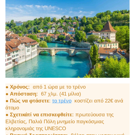
●
Χρόνος:
από 1 ώρα με το τρένο
●
Απόσταση:
67 χλμ. (41 μίλια)
●
Πώς να φτάσετε
:
το τρένο
κοστίζει από 22€ ανά
άτομο
●
Σχετικάτί να επισκεφθείτε:
πρωτεύουσα της
Ελβετίας, Παλιά Πόλη μνημείο παγκόσμιας
κληρονομιάς της UNESCO