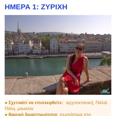
ΗΜΈΡΑ 1: ΖΥΡΊΧΗ
●
Σχετικάτί να επισκεφθείτε:
αρχιτεκτονική, Παλιά
Πόλη, μουσεία
●
Βασική δραστηριότητα:
περπάτημα στο