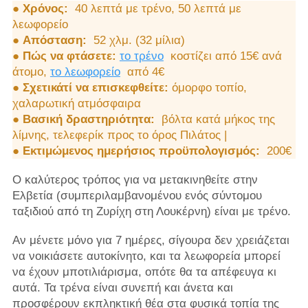
●
Χρόνος:
40 λεπτά με τρένο, 50 λεπτά με
λεωφορείο
●
Απόσταση:
52 χλμ. (32 μίλια)
●
Πώς να φτάσετε:
το τρένο
κοστίζει από 15€ ανά
άτομο,
το λεωφορείο
από 4€
●
Σχετικάτί να επισκεφθείτε:
όμορφο τοπίο,
χαλαρωτική ατμόσφαιρα
●
Βασική δραστηριότητα:
βόλτα κατά μήκος της
λίμνης, τελεφερίκ προς το όρος Πιλάτος |
●
Εκτιμώμενος ημερήσιος προϋπολογισμός:
200€
Ο καλύτερος τρόπος για να μετακινηθείτε στην
Ελβετία (συμπεριλαμβανομένου ενός σύντομου
ταξιδιού από τη Ζυρίχη στη Λουκέρνη) είναι με τρένο.
Αν μένετε μόνο για 7 ημέρες, σίγουρα δεν χρειάζεται
να νοικιάσετε αυτοκίνητο, και τα λεωφορεία μπορεί
να έχουν μποτιλιάρισμα, οπότε θα τα απέφευγα κι
αυτά. Τα τρένα είναι συνεπή και άνετα και
προσφέρουν εκπληκτική θέα στα φυσικά τοπία της