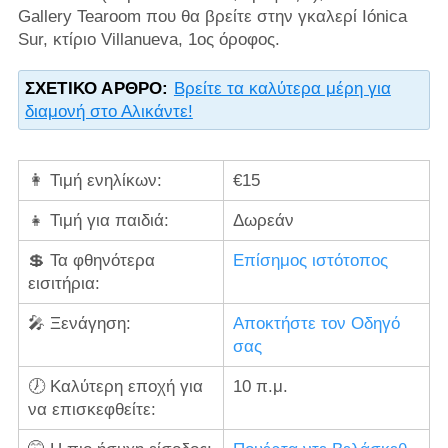
Gallery Tearoom που θα βρείτε στην γκαλερί Iónica
Sur, κτίριο Villanueva, 1ος όροφος.
ΣΧΕΤΙΚΌ ΆΡΘΡΟ:
Βρείτε τα καλύτερα μέρη για
διαμονή στο Αλικάντε!
👩‍ Τιμή ενηλίκων:
€15
👧 Τιμή για παιδιά:
Δωρεάν
💲 Τα φθηνότερα
Επίσημος ιστότοπος
εισιτήρια:
🎤 Ξενάγηση:
Αποκτήστε τον Οδηγό
σας
🕖 Καλύτερη εποχή για
10 π.μ.
να επισκεφθείτε: