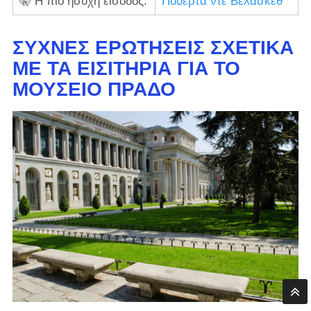
🤫 Η πιο ήσυχη είσοδος:
Πουέρτα ντε Βελάσκεθ
ΣΥΧΝΈΣ ΕΡΩΤΉΣΕΙΣ ΣΧΕΤΙΚΆ
ΜΕ ΤΑ ΕΙΣΙΤΉΡΙΑ ΓΙΑ ΤΟ
ΜΟΥΣΕΊΟ ΠΡΆΔΟ