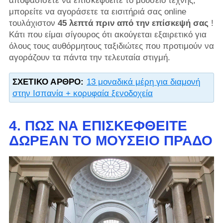
αποφασίσετε να επισκεφθείτε το μουσείο τέχνης,
μπορείτε να αγοράσετε τα εισιτήριά σας online
τουλάχιστον
45 λεπτά πριν από την επίσκεψή σας
!
Κάτι που είμαι σίγουρος ότι ακούγεται εξαιρετικό για
όλους τους αυθόρμητους ταξιδιώτες που προτιμούν να
αγοράζουν τα πάντα την τελευταία στιγμή.
ΣΧΕΤΙΚΌ ΆΡΘΡΟ:
13 μοναδικά μέρη για διαμονή
στην Ισπανία + κορυφαία ξενοδοχεία
4. ΠΏΣ ΝΑ ΕΠΙΣΚΕΦΘΕΊΤΕ
ΔΩΡΕΆΝ ΤΟ ΜΟΥΣΕΊΟ ΠΡΆΔΟ