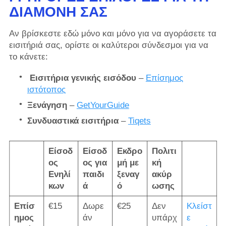
ΔΙΑΜΟΝΉ ΣΑΣ
Αν βρίσκεστε εδώ μόνο και μόνο για να αγοράσετε τα
εισιτήριά σας, ορίστε οι καλύτεροι σύνδεσμοι για να
το κάνετε:
Εισιτήρια
γενικής εισόδου
–
Επίσημος
ιστότοπος
Ξενάγηση
–
GetYourGuide
Συνδυαστικά εισιτήρια
–
Tiqets
Είσοδ
Είσοδ
Εκδρο
Πολιτι
ος
ος για
μή με
κή
Ενηλί
παιδι
ξεναγ
ακύρ
κων
ά
ό
ωσης
Επίσ
€15
Δωρε
€25
Δεν
Κλείστ
ημος
άν
υπάρχ
ε