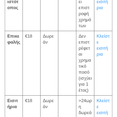
ιστότ
ει
εισιτή
οπος
επιστ
ρια
ροφή
χρημά
των
Επικε
€18
Δωρε
Δεν
Κλείστ
φαλής
άν
επιστ
ε
ρέφετ
εισιτή
αι
ρια
χρημα
τικό
ποσό
(ισχύει
για 1
έτος)
Εισιτ
€18
Δωρε
>24ωρ
Κλείστ
ήρια
άν
η
ε
δωρεά
εισιτή