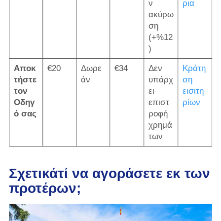
ν
ρια
ακύρω
ση
(+%12
)
Αποκ
€20
Δωρε
€34
Δεν
Κράτη
τήστε
άν
υπάρχ
ση
τον
ει
εισιτη
Οδηγ
επιστ
ρίων
ό σας
ροφή
χρημά
των
Σχετικάτί να αγοράσετε εκ των
προτέρων;