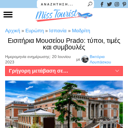
Αρχική
»
Ευρώπη
»
Ισπανία
»
Μαδρίτη
Εισιτήρια Μουσείου Prado: τύποι, τιμές
και συμβουλές
Ημερομηνία ενημέρωσης: 20 Ιουνίου
Βικτόρια
με
2023
Λουπάσκου
Γρήγορη μετάβαση σε…