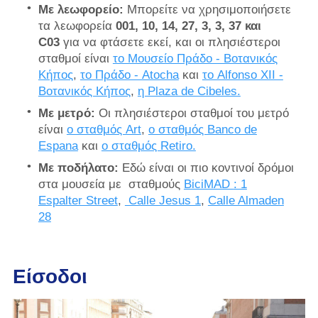
Με λεωφορείο:
Μπορείτε να χρησιμοποιήσετε
τα λεωφορεία
001, 10, 14, 27, 3, 3, 37 και
C03
για να φτάσετε εκεί, και οι πλησιέστεροι
σταθμοί είναι
το Μουσείο Πράδο - Βοτανικός
Κήπος
,
το Πράδο - Atocha
και
το Alfonso XII -
Βοτανικός Κήπος
,
η Plaza de Cibeles.
Με μετρό:
Οι πλησιέστεροι σταθμοί του μετρό
είναι
ο σταθμός Art
,
ο σταθμός Banco de
Espana
και
ο σταθμός Retiro.
Με ποδήλατο:
Εδώ είναι οι πιο κοντινοί δρόμοι
στα μουσεία με
σταθμούς
BiciMAD
: 1
Espalter Street
,
Calle Jesus 1
,
Calle Almaden
28
Είσοδοι