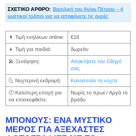
ΣΧΕΤΙΚΌ ΆΡΘΡΟ:
Βασιλική του Αγίου Πέτρου – 4
μυστικοί τρόποι για να αποφύγετε τις ουρές
👩‍ Τιμή ενηλίκων online:
€18
👧 Τιμή για παιδιά:
δωρεάν
🎤 Ξενάγηση:
Αποκτήστε τον Οδηγό
σας
🌜 Νυχτερινή εκδρομή:
Κολοσσαίο τη νύχτα
🕖 Καλύτερη εποχή για
Νωρίς το πρωί / Αργά το
να επισκεφθείτε:
βράδυ
ΜΠΟΝΟΥΣ: ΈΝΑ ΜΥΣΤΙΚΌ
ΜΈΡΟΣ ΓΙΑ ΑΞΈΧΑΣΤΕΣ