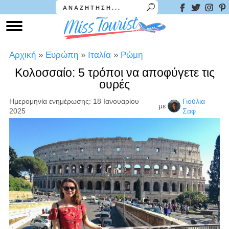
Αρχική
»
Ευρώπη
»
Ιταλία
»
Ρώμη
Κολοσσαίο: 5 τρόποι να αποφύγετε τις
ουρές
Ημερομηνία ενημέρωσης: 18 Ιανουαρίου
Γιούλια
με
2025
Σαφ