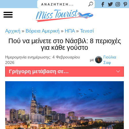
Αρχική
»
Βόρεια Αμερική
»
ΗΠΑ
»
Τενεσί
Πού να μείνετε στο Νάσβιλ: 8 περιοχές
για κάθε γούστο
Ημερομηνία ενημέρωσης: 4 Φεβρουαρίου
Γιούλια
με
2026
Σαφ
Γρήγορη μετάβαση σε…