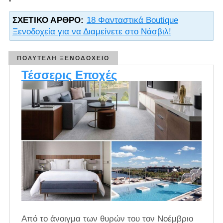
ΣΧΕΤΙΚΌ ΆΡΘΡΟ:
18 Φανταστικά Boutique
Ξενοδοχεία για να Διαμείνετε στο Νάσβιλ!
ΠΟΛΥΤΕΛΉ ΞΕΝΟΔΟΧΕΊΟ
Τέσσερις Εποχές
Από το άνοιγμα των θυρών του τον Νοέμβριο