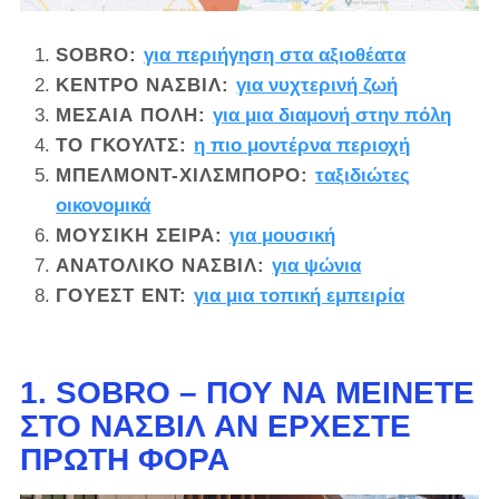
SOBRO
:
για περιήγηση στα αξιοθέατα
ΚΕΝΤΡΟ ΝΑΣΒΙΛ:
για νυχτερινή ζωή
ΜΕΣΑΙΑ ΠΟΛΗ:
για μια διαμονή στην πόλη
ΤΟ ΓΚΟΥΛΤΣ
:
η πιο μοντέρνα περιοχή
ΜΠΕΛΜΟΝΤ-ΧΙΛΣΜΠΟΡΟ:
ταξιδιώτες
οικονομικά
ΜΟΥΣΙΚΗ ΣΕΙΡΑ:
για μουσική
ΑΝΑΤΟΛΙΚΟ ΝΑΣΒΙΛ:
για ψώνια
ΓΟΥΕΣΤ ΕΝΤ:
για μια τοπική εμπειρία
1. SOBRO – ΠΟΎ ΝΑ ΜΕΊΝΕΤΕ
ΣΤΟ ΝΆΣΒΙΛ ΑΝ ΈΡΧΕΣΤΕ
ΠΡΏΤΗ ΦΟΡΆ