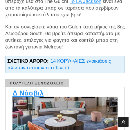
υπέροχη θέα στο The Gulch!
Το LA Jackson
είναι ένα
από τα καλύτερα μπαρ σε ταράτσα που σερβίρουν
χειροποίητα κοκτέιλ που έχω βρει!
Και αν συνεχίσετε νότια του Gulch κατά μήκος της 8ης
Λεωφόρου South, θα βρείτε άπειρα καταστήματα με
αντίκες, επιλογές για φαγητό και κοκτέιλ μπαρ στη
ζωντανή γειτονιά Melrose!
ΣΧΕΤΙΚΌ ΆΡΘΡΟ:
14 ΚΟΡΥΦΑΙΕΣ ενοικιάσεις
πλωτών σπιτιών στο Τενεσί
ΠΟΛΥΤΕΛΉ ΞΕΝΟΔΟΧΕΊΟ
Δ Νάσβιλ