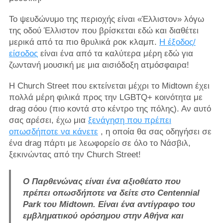
Το ψευδώνυμο της περιοχής είναι «Έλλιστον» λόγω
της οδού Έλλιστον που βρίσκεται εδώ και διαθέτει
μερικά από τα πιο θρυλικά ροκ κλαμπ.
Η έξοδος/
είσοδος
είναι ένα από τα καλύτερα μέρη εδώ για
ζωντανή μουσική με μια αισιόδοξη ατμόσφαιρα!
Η Church Street που εκτείνεται μέχρι το Midtown έχει
πολλά μέρη φιλικά προς την LGBTQ+ κοινότητα με
drag σόου (πιο κοντά στο κέντρο της πόλης). Αν αυτό
σας αρέσει, έχω μια
ξενάγηση που πρέπει
οπωσδήποτε να κάνετε
, η οποία θα σας οδηγήσει σε
ένα drag πάρτι με λεωφορείο σε όλο το Νάσβιλ,
ξεκινώντας από την Church Street!
Ο Παρθενώνας είναι ένα αξιοθέατο που
πρέπει οπωσδήποτε να δείτε στο Centennial
Park του Midtown. Είναι ένα αντίγραφο του
εμβληματικού ορόσημου στην Αθήνα και