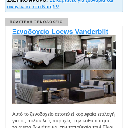
ΣΧΕΤΙΚΌ ΆΡΘΡΟ:
21 καμπίνες για ζευγάρια και
οικογένειες στο Νάσβιλ!
ΠΟΛΥΤΕΛΉ ΞΕΝΟΔΟΧΕΊΟ
Ξενοδοχείο Loews Vanderbilt
Αυτό το ξενοδοχείο αποτελεί κορυφαία επιλογή
για τις πολυτελείς παροχές, την καθαριότητα,
τα άνετα δωμάτια και την τοποθεσία του! Είναι