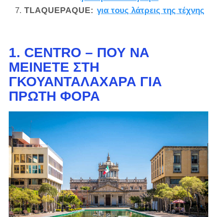
TLAQUEPAQUE:
για τους λάτρεις της τέχνης
1. CENTRO – ΠΟΎ ΝΑ
ΜΕΊΝΕΤΕ ΣΤΗ
ΓΚΟΥΑΝΤΑΛΑΧΆΡΑ ΓΙΑ
ΠΡΏΤΗ ΦΟΡΆ