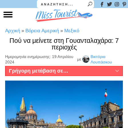
Αρχική
»
Βόρεια Αμερική
»
Μεξικό
Πού να μείνετε στη Γουανταλαχάρα: 7
περιοχές
Ημερομηνία ενημέρωσης: 19 Απριλίου
Βικτόρια
με
2024
Λουπάσκου
Γρήγορη μετάβαση σε…