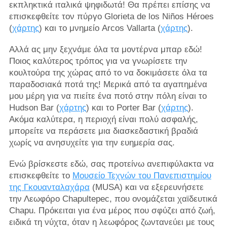
εκπληκτικά ιταλικά ψηφιδωτά! Θα πρέπει επίσης να
επισκεφθείτε τον πύργο Glorieta de los Niños Héroes
(
χάρτης
) και το μνημείο Arcos Vallarta (
χάρτης
).
Αλλά ας μην ξεχνάμε όλα τα μοντέρνα μπαρ εδώ!
Ποιος καλύτερος τρόπος για να γνωρίσετε την
κουλτούρα της χώρας από το να δοκιμάσετε όλα τα
παραδοσιακά ποτά της! Μερικά από τα αγαπημένα
μου μέρη για να πιείτε ένα ποτό στην πόλη είναι το
Hudson Bar (
χάρτης
) και το Porter Bar (
χάρτης
).
Ακόμα καλύτερα, η περιοχή είναι πολύ ασφαλής,
μπορείτε να περάσετε μια διασκεδαστική βραδιά
χωρίς να ανησυχείτε για την ευημερία σας.
Ενώ βρίσκεστε εδώ, σας προτείνω ανεπιφύλακτα να
επισκεφθείτε το
Μουσείο Τεχνών του Πανεπιστημίου
της Γκουανταλαχάρα
(MUSA) και να εξερευνήσετε
την Λεωφόρο Chapultepec, που ονομάζεται χαϊδευτικά
Chapu. Πρόκειται για ένα μέρος που σφύζει από ζωή,
ειδικά τη νύχτα, όταν η λεωφόρος ζωντανεύει με τους