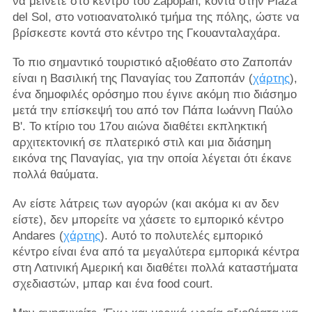
να μείνετε στο κέντρο του Zapopan, κοντά στην Plaza
del Sol, στο νοτιοανατολικό τμήμα της πόλης, ώστε να
βρίσκεστε κοντά στο κέντρο της Γκουανταλαχάρα.
Το πιο σημαντικό τουριστικό αξιοθέατο στο Ζαποπάν
είναι η Βασιλική της Παναγίας του Ζαποπάν (
χάρτης
),
ένα δημοφιλές ορόσημο που έγινε ακόμη πιο διάσημο
μετά την επίσκεψή του από τον Πάπα Ιωάννη Παύλο
Β'. Το κτίριο του 17ου αιώνα διαθέτει εκπληκτική
αρχιτεκτονική σε πλατερικό στιλ και μια διάσημη
εικόνα της Παναγίας, για την οποία λέγεται ότι έκανε
πολλά θαύματα.
Αν είστε λάτρεις των αγορών (και ακόμα κι αν δεν
είστε), δεν μπορείτε να χάσετε το εμπορικό κέντρο
Andares (
χάρτης
). Αυτό το πολυτελές εμπορικό
κέντρο είναι ένα από τα μεγαλύτερα εμπορικά κέντρα
στη Λατινική Αμερική και διαθέτει πολλά καταστήματα
σχεδιαστών, μπαρ και ένα food court.