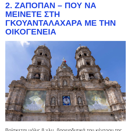
2. ΖΑΠΟΠΆΝ – ΠΟΎ ΝΑ
ΜΕΊΝΕΤΕ ΣΤΗ
ΓΚΟΥΑΝΤΑΛΑΧΆΡΑ ΜΕ ΤΗΝ
ΟΙΚΟΓΈΝΕΙΑ
Βρίσκεται μόλις 8 χλμ. βορειοδυτικά του κέντρου της