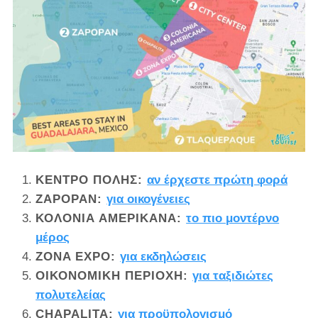
ΚΈΝΤΡΟ ΠΌΛΗΣ:
αν έρχεστε πρώτη φορά
ZAPOPAN:
για οικογένειες
ΚΟΛΌΝΙΑ ΑΜΕΡΙΚΆΝΑ:
το πιο μοντέρνο
μέρος
ZONA EXPO:
για εκδηλώσεις
ΟΙΚΟΝΟΜΙΚΉ ΠΕΡΙΟΧΉ:
για ταξιδιώτες
πολυτελείας
CHAPALITA:
για προϋπολογισμό