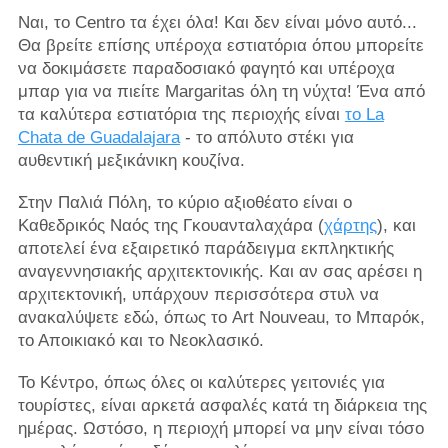
Ναι, το Centro τα έχει όλα! Και δεν είναι μόνο αυτό...
Θα βρείτε επίσης υπέροχα εστιατόρια όπου μπορείτε
να δοκιμάσετε παραδοσιακό φαγητό και υπέροχα
μπαρ για να πιείτε Margaritas όλη τη νύχτα! Ένα από
τα καλύτερα εστιατόρια της περιοχής είναι
το La
Chata de Guadalajara
- το απόλυτο στέκι για
αυθεντική μεξικάνικη κουζίνα.
Στην Παλιά Πόλη, το κύριο αξιοθέατο είναι ο
Καθεδρικός Ναός της Γκουανταλαχάρα (
χάρτης
), και
αποτελεί ένα εξαιρετικό παράδειγμα εκπληκτικής
αναγεννησιακής αρχιτεκτονικής. Και αν σας αρέσει η
αρχιτεκτονική, υπάρχουν περισσότερα στυλ να
ανακαλύψετε εδώ, όπως το Art Nouveau, το Μπαρόκ,
το Αποικιακό και το Νεοκλασικό.
Το Κέντρο, όπως όλες οι καλύτερες γειτονιές για
τουρίστες, είναι αρκετά ασφαλές κατά τη διάρκεια της
ημέρας. Ωστόσο, η περιοχή μπορεί να μην είναι τόσο