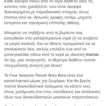
Κάθε καλύβα πάνω από το νερό διαθέτει όλες τις
ανέσεις που χρειάζεστε, ενώ είναι όμορφα
διακοσμημένη με παραδοσιακά στοιχεία, όπως
έπιπλα από τικ, θολωτές οροφές τατάμι, μηχανή
εσπρέσο και τηλεόραση επίπεδης οθόνης.
Μπορείτε να πηδήξετε από τη βεράντα σας
κατευθείαν στα γαλαζοπράσινα νερά (ή να ανεβείτε
τα μικρά σκαλιά). Και αν θέλετε πραγματικά να τα
απολαύσετε όλα, απλώς επιλέξτε ένα από τα
μπανγκαλόου πάνω από το νερό με ιδιωτική
πισίνα
.
Αν όχι, μην ανησυχείτε, το θέρετρο διαθέτει πισίνα
υπερχείλισης ανοιχτή για όλους!
Το Four Seasons Resort Bora Bora είναι ένα
καταπληκτικό μέρος για ζευγάρια. Και θα βρείτε
πολλά διασκεδαστικά πράγματα να κάνετε εκεί,
όπως χαλάρωση στο σπα, καταδύσεις και απόλαυση
όλων των διασκεδαστικών μουσικών παραστάσεων.