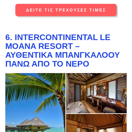
ΔΕΊΤΕ ΤΙΣ ΤΡΈΧΟΥΣΕΣ ΤΙΜΈΣ
6. INTERCONTINENTAL LE
MOANA RESORT –
ΑΥΘΕΝΤΙΚΆ ΜΠΑΝΓΚΑΛΌΟΥ
ΠΆΝΩ ΑΠΌ ΤΟ ΝΕΡΌ