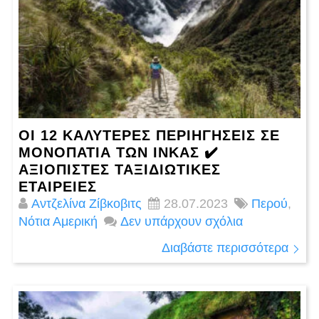
ΟΙ 12 ΚΑΛΎΤΕΡΕΣ ΠΕΡΙΗΓΉΣΕΙΣ ΣΕ
ΜΟΝΟΠΆΤΙΑ ΤΩΝ ΊΝΚΑΣ ✔️
ΑΞΙΌΠΙΣΤΕΣ ΤΑΞΙΔΙΩΤΙΚΈΣ
ΕΤΑΙΡΕΊΕΣ
Αντζελίνα Ζίβκοβιτς
28.07.2023
Περού
,
Νότια Αμερική
Δεν υπάρχουν σχόλια
Διαβάστε περισσότερα