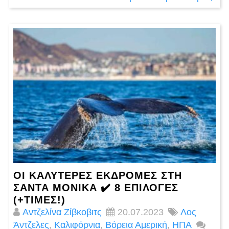
ΟΙ ΚΑΛΎΤΕΡΕΣ ΕΚΔΡΟΜΈΣ ΣΤΗ
ΣΆΝΤΑ ΜΌΝΙΚΑ ✔️ 8 ΕΠΙΛΟΓΈΣ
(+ΤΙΜΈΣ!)
Αντζελίνα Ζίβκοβιτς
20.07.2023
Λος
Άντζελες
,
Καλιφόρνια
,
Βόρεια Αμερική
,
ΗΠΑ