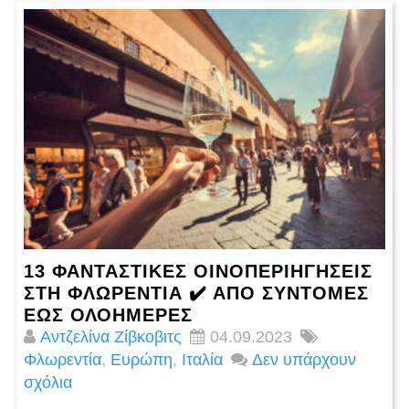
13 ΦΑΝΤΑΣΤΙΚΈΣ ΟΙΝΟΠΕΡΙΗΓΉΣΕΙΣ
ΣΤΗ ΦΛΩΡΕΝΤΊΑ ✔️ ΑΠΌ ΣΎΝΤΟΜΕΣ
ΈΩΣ ΟΛΟΉΜΕΡΕΣ
Αντζελίνα Ζίβκοβιτς
04.09.2023
Φλωρεντία
,
Ευρώπη
,
Ιταλία
Δεν υπάρχουν
σχόλια