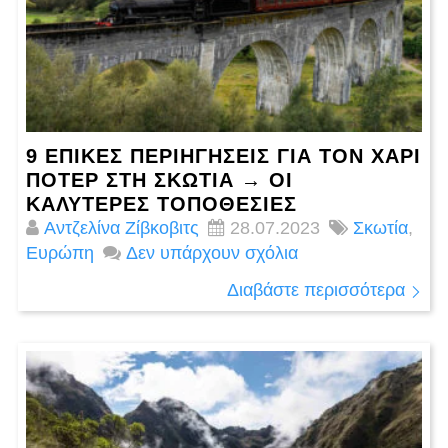
9 ΕΠΙΚΈΣ ΠΕΡΙΗΓΉΣΕΙΣ ΓΙΑ ΤΟΝ ΧΆΡΙ
ΠΌΤΕΡ ΣΤΗ ΣΚΩΤΊΑ → ΟΙ
ΚΑΛΎΤΕΡΕΣ ΤΟΠΟΘΕΣΊΕΣ
Αντζελίνα Ζίβκοβιτς
28.07.2023
Σκωτία
,
Ευρώπη
Δεν υπάρχουν σχόλια
Διαβάστε περισσότερα