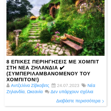
8 ΕΠΙΚΕΣ ΠΕΡΙΗΓΉΣΕΙΣ ΜΕ ΧΌΜΠΙΤ
ΣΤΗ ΝΈΑ ΖΗΛΑΝΔΊΑ ✔️
(ΣΥΜΠΕΡΙΛΑΜΒΑΝΟΜΈΝΟΥ ΤΟΥ
ΧΌΜΠΙΤΟΝ!)
Αντζελίνα Ζίβκοβιτς
24.07.2023
Νέα
Ζηλανδία
,
Ωκεανία
Δεν υπάρχουν σχόλια
Διαβάστε περισσότερα