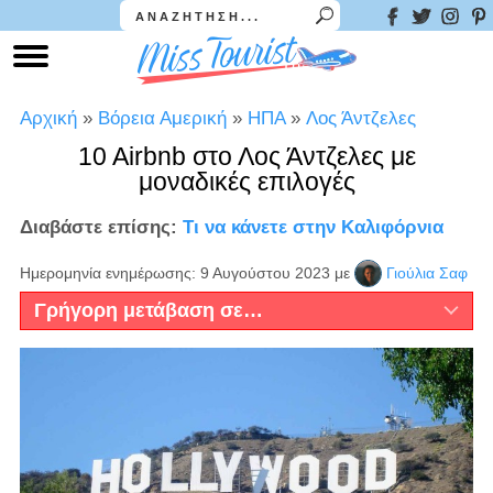
Αρχική
»
Βόρεια Αμερική
»
ΗΠΑ
»
Λος Άντζελες
10 Airbnb στο Λος Άντζελες με
μοναδικές επιλογές
Διαβάστε επίσης:
Τι να κάνετε στην Καλιφόρνια
Ημερομηνία ενημέρωσης: 9 Αυγούστου 2023
με
Γιούλια Σαφ
Γρήγορη μετάβαση σε…