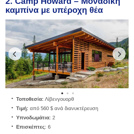
2. Camp Howard – Μοναδική
καμπίνα με υπέροχη θέα
Τοποθεσία:
Λίβενγουορθ
Τιμή:
από 560 $ ανά διανυκτέρευση
Υπνοδωμάτια:
2
Επισκέπτες
: 6