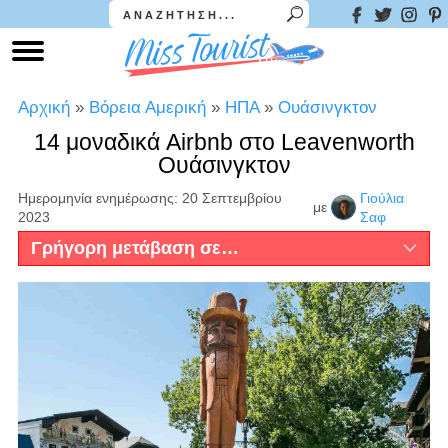
Αρχική
»
Βόρεια Αμερική
»
ΗΠΑ
»
Ουάσινγκτον
14 μοναδικά Airbnb στο Leavenworth
Ουάσινγκτον
Ημερομηνία ενημέρωσης: 20 Σεπτεμβρίου
Γιούλια
με
2023
Σαφ
Γρήγορη μετάβαση σε…