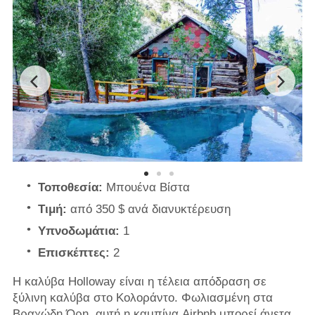
Τοποθεσία:
Μπουένα Βίστα
Τιμή:
από 350 $ ανά διανυκτέρευση
Υπνοδωμάτια:
1
Επισκέπτες:
2
Η καλύβα Holloway είναι η τέλεια απόδραση σε
ξύλινη καλύβα στο Κολοράντο. Φωλιασμένη στα
Βραχώδη Όρη, αυτή η καμπίνα Airbnb μπορεί άνετα