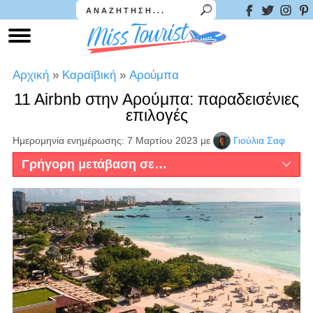
Αρχική
»
Καραϊβική
»
Αρούμπα
11 Airbnb στην Αρούμπα: παραδεισένιες
επιλογές
Ημερομηνία ενημέρωσης: 7 Μαρτίου 2023
με
Γιούλια Σαφ
Γρήγορη μετάβαση σε…